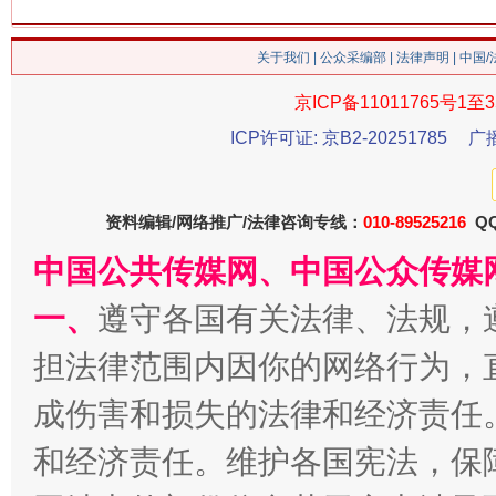
关于我们
|
公众采编部
|
法律声明
| 中国
京ICP备11011765号1至3
今
ICP许可证: 京B2-20251785
广
在谋一域中谋全局
资料编辑/网络推广/法律咨询专线：
010-89525216
QQ
中国公共传媒网、中国公众传媒
一、
遵守各国有关法律、法规，
担法律范围内因你的网络行为，
成伤害和损失的法律和经济责任
习近平的博鳌关键词
魏明亮
和经济责任。维护各国宪法，保