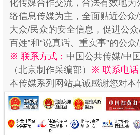
化传媒合作交流，合法有效地为公
络信息传媒为主，全面贴近公众/
今
大众/民众的安全信息，促进公众
在谋一域中谋全局
百姓”和“说真话、重实事”的公众
※ 联系方式：
中国公共传媒/中
（北京制作采编部）
※ 联系电话
本传媒系列网站真诚感谢您对本
习近平的博鳌关键词
魏明亮