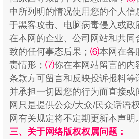
揭批美国五大"原罪"
"炒
中所列明的情况使用您的个人信
于黑客攻击、电脑病毒侵入或政
在本网的企业、公司网站和共同
致的任何事态后果；
⑹
本网在各
责情形；
⑺
你在本网站留言的内
条款方可留言和反映投诉报料等
并承担一切因您的行为而直接或
解纷+调解+退费，一次搞定
网只是提供公众/大众/民众话语
网有关规定将不定期更新本声明
三、关于网络版权权属问题：