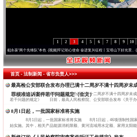
1
2
3
4
5
6
7
8
9
10
永葆“两个先锋队”本色
·[视频]
牢记初心使命 奋进复兴征程丨宝塔山下好光景..
·[视频]
因
首页
- 法制新闻 -
省市负责人>>>
最高检公安部联合发布办理已满十二周岁不满十四周岁未
最高检、公安部联合发布《关于办理已满十二周岁不满十四周岁未
罪核准追诉案件若干问题规定（全文）
若干问题的规定》 日前，最高人民检察院、公安部联合发布《关于办理
8月1日起，一批国家标准将实施
8月1日起，一批国家标准将实施 8月1日起，46项强制性国家
始实施。其中，相关产品能源消耗限额、黄河流域用水定额、家用太阳能热