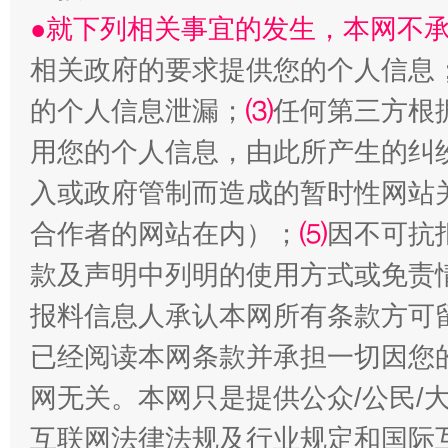
●就下列相关事宜的发生，本网不
揭批美国五大"原罪"
"炒
相关政府的要求提供您的个人信息
的个人信息泄漏；
⑶
任何第三方根
用您的个人信息，由此所产生的纠
入或政府管制而造成的暂时性网站
合作者的网站在内）；
⑸
因不可抗
款及声明中列明的使用方式或免责
报料信息人承认本网所有条款方可
解纷+调解+退费，一次搞定
已经阅读本网条款并承担一切因您
网无关。本网只是提供公众/公民/
互联网法律法规及行业规定和国际