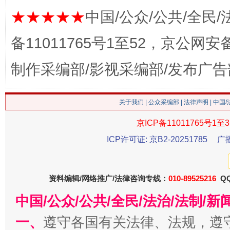
★★★★★
中国/公众/公共/全民/
备11011765号1至52，京公网安备：
制作采编部/影视采编部/发布广告
今
在谋一域中谋全局
关于我们
|
公众采编部
|
法律声明
| 中国
京ICP备11011765号1至3
ICP许可证: 京B2-20251785
广
资料编辑/网络推广/法律咨询专线：
010-89525216
QQ
中国/公众/公共/全民/法治/法制/
习近平的博鳌关键词
魏明亮
一、
遵守各国有关法律、法规，遵