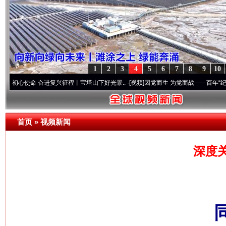
1
2
3
4
5
6
7
8
9
10
命 奋进复兴征程丨宝塔山下好光景..
·[视频]
因党而生 为党而战——百年“纪”事⑧加强纪
首页
»
视频新闻
深度